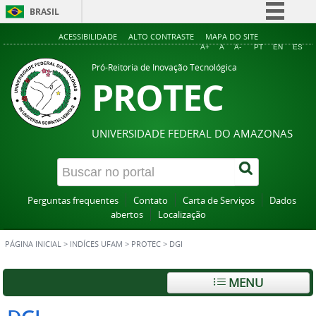
BRASIL
Simplifique!
ACESSIBILIDADE
ALTO CONTRASTE
MAPA DO SITE
A+
A
A-
PT
EN
ES
Comunica BR
Pró-Reitoria de Inovação Tecnológica
PROTEC
Participe
Acesso à informação
Legislação
UNIVERSIDADE FEDERAL DO AMAZONAS
Canais
Perguntas frequentes
Contato
Carta de Serviços
Dados
abertos
Localização
PÁGINA INICIAL
>
INDÍCES UFAM
>
PROTEC
>
DGI
MENU