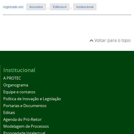
registrado em:
Assuntos
,
Editoria A
,
Institucional
Voltar para o topo
Institucional
A PROTEC
Organograma
Equipe e contatos
Política de Inovação e Legislação
Portarias e Documentos
Editais
Agenda do Pró-Reitor
Modelagem de Processos
Propriedade Intelectual