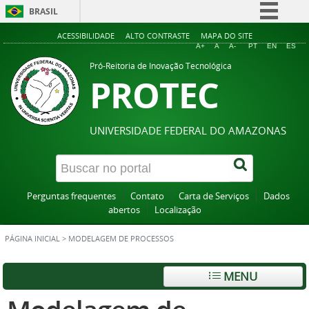
BRASIL
Simplifique!
ACESSIBILIDADE
ALTO CONTRASTE
MAPA DO SITE
A+
A
A-
PT
EN
ES
Comunica BR
Pró-Reitoria de Inovação Tecnológica
PROTEC
Participe
Acesso à informação
Legislação
UNIVERSIDADE FEDERAL DO AMAZONAS
Canais
Perguntas frequentes
Contato
Carta de Serviços
Dados
abertos
Localização
PÁGINA INICIAL
>
MODELAGEM DE PROCESSOS
MENU