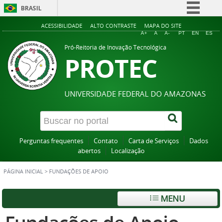
BRASIL
Simplifique!
ACESSIBILIDADE
ALTO CONTRASTE
MAPA DO SITE
A+
A
A-
PT
EN
ES
Comunica BR
Pró-Reitoria de Inovação Tecnológica
PROTEC
Participe
Acesso à informação
Legislação
UNIVERSIDADE FEDERAL DO AMAZONAS
Canais
Perguntas frequentes
Contato
Carta de Serviços
Dados
abertos
Localização
PÁGINA INICIAL
>
FUNDAÇÕES DE APOIO
MENU