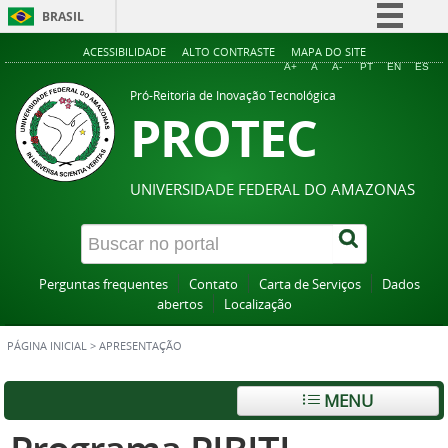
BRASIL
Simplifique!
ACESSIBILIDADE
ALTO CONTRASTE
MAPA DO SITE
A+
A
A-
PT
EN
ES
Comunica BR
Pró-Reitoria de Inovação Tecnológica
PROTEC
Participe
Acesso à informação
Legislação
UNIVERSIDADE FEDERAL DO AMAZONAS
Canais
Perguntas frequentes
Contato
Carta de Serviços
Dados
abertos
Localização
PÁGINA INICIAL
>
APRESENTAÇÃO
MENU