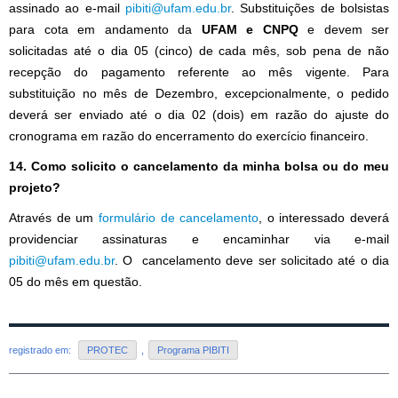
assinado ao e-mail
pibiti
@ufam.edu.br
. Substituições de bolsistas
para cota em andamento da
UFAM e CNPQ
e devem ser
solicitadas até o dia 05 (cinco) de cada mês, sob pena de não
recepção do pagamento referente ao mês vigente. Para
substituição no mês de Dezembro, excepcionalmente, o pedido
deverá ser enviado até o dia 02 (dois) em razão do ajuste do
cronograma em razão do encerramento do exercício financeiro.
14. Como solicito o cancelamento da minha bolsa ou do meu
projeto?
Através de um
formulário de cancelamento
, o interessado deverá
providenciar assinaturas e encaminh
ar via e-mail
pibiti
@ufam.edu.br
. O cancelamento deve ser solicitado até o dia
05 do mês em questão.
registrado em:
PROTEC
,
Programa PIBITI