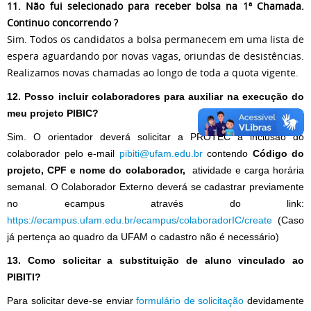
11. Não fui selecionado para receber bolsa na 1ª Chamada.
Continuo concorrendo ?
Sim. Todos os candidatos a bolsa permanecem em uma lista de
espera aguardando por novas vagas, oriundas de desistências.
Realizamos novas chamadas ao longo de toda a quota vigente.
12. Posso incluir colaboradores para auxiliar na execução do
meu projeto PIBIC?
Sim. O orientador deverá solicitar a PROTEC a inclusão do
colaborador pelo e-mail
pibiti
@ufam.edu.br
contendo
Código do
projeto, CPF e nome do colaborador,
atividade e carga horária
semanal. O Colaborador Externo deverá se cadastrar previamente
no ecampus através do link:
https://ecampus.ufam.edu.br/ecampus/colaboradorIC/create
(Caso
já pertença ao quadro da UFAM o cadastro não é necessário)
13. Como solicitar a substituição de aluno vinculado ao
PIBITI?
Para solicitar deve-se enviar
formulário de solicitação
devidamente