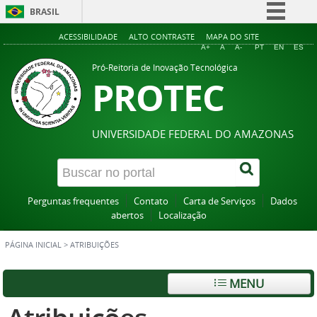
BRASIL
Simplifique!
ACESSIBILIDADE
ALTO CONTRASTE
MAPA DO SITE
A+
A
A-
PT
EN
ES
Comunica BR
Pró-Reitoria de Inovação Tecnológica
PROTEC
Participe
Acesso à informação
Legislação
UNIVERSIDADE FEDERAL DO AMAZONAS
Canais
Perguntas frequentes
Contato
Carta de Serviços
Dados
abertos
Localização
PÁGINA INICIAL
>
ATRIBUIÇÕES
MENU