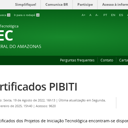
Simplifique!
Comunica BR
Participe
Acesso à infor
 busca
3
Ir para o rodapé
4
A+
A
A-
PT
EN
ES
 Tecnológica
EC
DERAL DO AMAZONAS
Perguntas frequentes
Contato
Carta
rtificados PIBITI
o: Sexta, 19 de Agosto de 2022, 16h13
|
Última atualização em Segunda,
vereiro de 2025, 15h40
|
Acessos: 9620
tificados dos Projetos de Iniciação Tecnológica encontram-se dispo