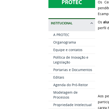
Os Cer
pendê
Ecampu
Os
alu
INSTITUCIONAL
perfil
A PROTEC
Organograma
Equipe e contatos
Política de Inovação e
Legislação
Portarias e Documentos
Editais
Agenda do Pró-Reitor
Modelagem de
Aos pe
Processos
partic
Propriedade Intelectual
carga 