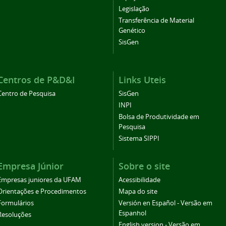
Legislação
Transferência de Material
Genético
SisGen
Centros de P&D&I
Links Uteis
Centro de Pesquisa
SisGen
INPI
Bolsa de Produtividade em
Pesquisa
Sistema SIPPI
Empresa Júnior
Sobre o site
Empresas juniores da UFAM
Acessibilidade
Orientações e Procedimentos
Mapa do site
Formulários
Versión en Español - Versão em
Espanhol
Resoluções
English version - Versão em