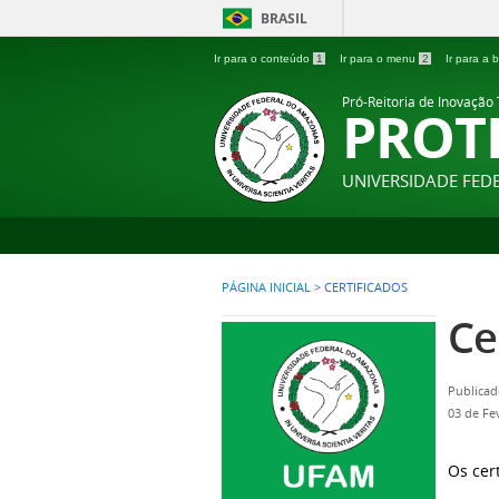
BRASIL
Ir para o conteúdo
1
Ir para o menu
2
Ir para a
Pró-Reitoria de Inovação
PROT
UNIVERSIDADE FE
PÁGINA INICIAL
>
CERTIFICADOS
Ce
Publicad
03 de Fe
Os cer