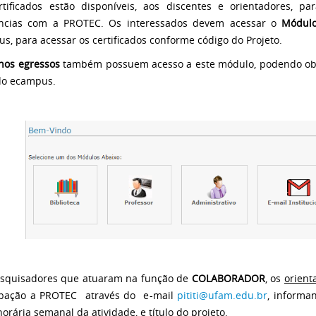
tificados estão disponíveis, aos discentes e orientadores, 
ncias com a PROTEC. Os interessados devem acessar o
Módulo
s, para acessar os certificados conforme código do Projeto.
nos egressos
também possuem acesso a este módulo, podendo obte
 do ecampus.
squisadores que atuaram na função de
COLABORADOR
, os
orient
ipação a PROTEC através do e-mail
pititi@ufam.edu.br
, informa
horária semanal da atividade, e título do projeto.