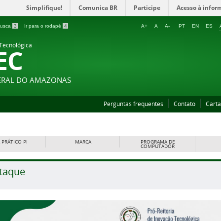
Simplifique!
Comunica BR
Participe
Acesso à infor
 busca
3
Ir para o rodapé
4
A+
A
A-
PT
EN
ES
 Tecnológica
EC
DERAL DO AMAZONAS
Perguntas frequentes
Contato
Carta
 PRÁTICO PI
MARCA
PROGRAMA DE
COMPUTADOR
taque