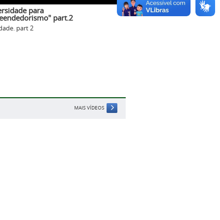
rsidade para
eendedorismo" part.2
ade. part 2
MAIS VÍDEOS