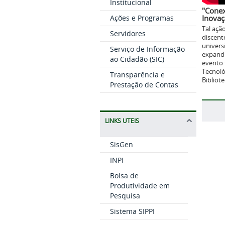
Institucional
"Conex
Inova
Ações e Programas
Tal açã
Servidores
discent
univers
Serviço de Informação
expandi
ao Cidadão (SIC)
evento 
Tecnoló
Transparência e
Bibliot
Prestação de Contas
LINKS UTEIS
SisGen
INPI
Bolsa de
Produtividade em
Pesquisa
Sistema SIPPI