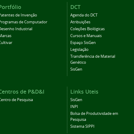
Portfólio
DCT
Patentes de Invenção
Agenda do DCT
Programas de Computador
Atribuições
Desenho Industrial
Coleções Biológicas
Marcas
Cursos e Manuais
Cultivar
Espaço SisGen
Legislação
Transferência de Material
Genético
SisGen
Centros de P&D&I
Links Uteis
Centro de Pesquisa
SisGen
INPI
Bolsa de Produtividade em
Pesquisa
Sistema SIPPI