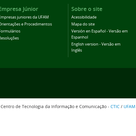
Empresa Júnior
Sobre o site
Empresas juniores da UFAM
Acessibilidade
Orientações e Procedimentos
Mapa do site
Formulários
Versión en Español - Versão em
Espanhol
Resoluções
English version - Versão em
Inglês
Centro de Tecnologia da Informação e Comunicação -
CTIC
/
UFAM