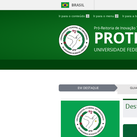
BRASIL
Ir para o conteúdo
1
Ir para o menu
2
Ir para a
Pró-Reitoria de Inovação
PROT
UNIVERSIDADE FE
EM DESTAQUE
GUIA
Des