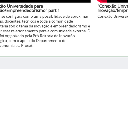
ão Universidade para
"Conexão Unive
ção/Empreendedorismo" part.1
Inovação/Empr
o se configura como uma possibilidade de aproximar
Conexão Universid
es, docentes, técnicos e toda a comunidade
itária sob o tema da inovação e empreendedorismo e
r esse relacionamento para a comunidade externa. O
foi organizado pela Pró-Reitoria de Inovação
gica, com o apoio do Departamento de
economia e a Proext.