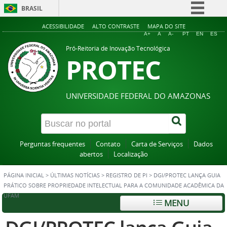
BRASIL
Simplifique!
ACESSIBILIDADE
ALTO CONTRASTE
MAPA DO SITE
A+
A
A-
PT
EN
ES
Comunica BR
Pró-Reitoria de Inovação Tecnológica
PROTEC
Participe
Acesso à informação
Legislação
UNIVERSIDADE FEDERAL DO AMAZONAS
Canais
Perguntas frequentes
Contato
Carta de Serviços
Dados
abertos
Localização
PÁGINA INICIAL
>
ÚLTIMAS NOTÍCIAS
>
REGISTRO DE PI
>
DGI/PROTEC LANÇA GUIA
PRÁTICO SOBRE PROPRIEDADE INTELECTUAL PARA A COMUNIDADE ACADÊMICA DA
UFAM
MENU