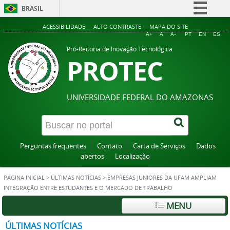
BRASIL
Simplifique!
ACESSIBILIDADE
ALTO CONTRASTE
MAPA DO SITE
A+
A
A-
PT
EN
ES
Comunica BR
Pró-Reitoria de Inovação Tecnológica
PROTEC
Participe
Acesso à informação
Legislação
UNIVERSIDADE FEDERAL DO AMAZONAS
Canais
Perguntas frequentes
Contato
Carta de Serviços
Dados
abertos
Localização
PÁGINA INICIAL
>
ÚLTIMAS NOTÍCIAS
>
EMPRESAS JUNIORES DA UFAM AMPLIAM
INTEGRAÇÃO ENTRE ESTUDANTES E O MERCADO DE TRABALHO
MENU
ÚLTIMAS NOTÍCIAS