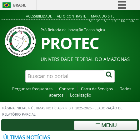
BRASIL
Simplifique!
ACESSIBILIDADE
ALTO CONTRASTE
MAPA DO SITE
A+
A
A-
PT
EN
ES
Comunica BR
Pró-Reitoria de Inovação Tecnológica
PROTEC
Participe
Acesso à informação
Legislação
UNIVERSIDADE FEDERAL DO AMAZONAS
Canais
Perguntas frequentes
Contato
Carta de Serviços
Dados
abertos
Localização
PÁGINA INICIAL
>
ÚLTIMAS NOTÍCIAS
>
PIBITI 2025-2026 - ELABORAÇÃO DE
RELATÓRIO PARCIAL
MENU
ÚLTIMAS NOTÍCIAS