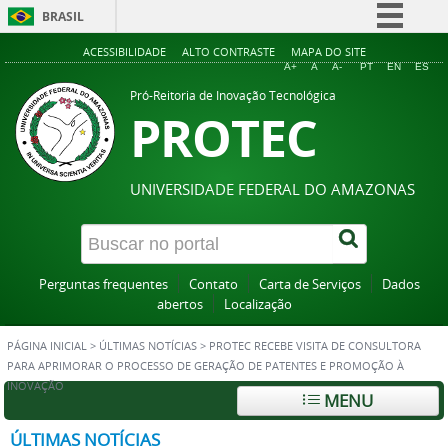
BRASIL
Simplifique!
ACESSIBILIDADE
ALTO CONTRASTE
MAPA DO SITE
A+
A
A-
PT
EN
ES
Comunica BR
Pró-Reitoria de Inovação Tecnológica
PROTEC
Participe
Acesso à informação
Legislação
UNIVERSIDADE FEDERAL DO AMAZONAS
Canais
Perguntas frequentes
Contato
Carta de Serviços
Dados
abertos
Localização
PÁGINA INICIAL
>
ÚLTIMAS NOTÍCIAS
>
PROTEC RECEBE VISITA DE CONSULTORA
PARA APRIMORAR O PROCESSO DE GERAÇÃO DE PATENTES E PROMOÇÃO À
INOVAÇÃO
MENU
ÚLTIMAS NOTÍCIAS