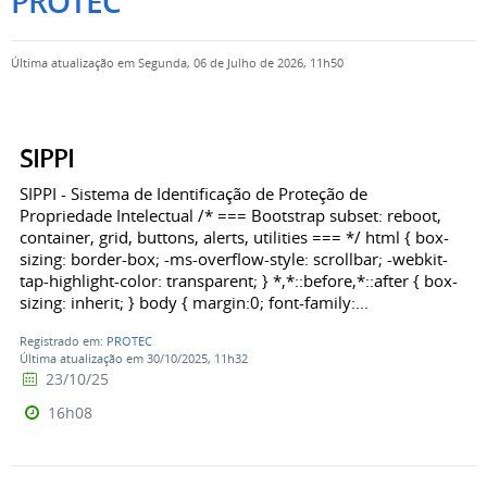
PROTEC
Última atualização em Segunda, 06 de Julho de 2026, 11h50
SIPPI
SIPPI - Sistema de Identificação de Proteção de
Propriedade Intelectual /* === Bootstrap subset: reboot,
container, grid, buttons, alerts, utilities === */ html { box-
sizing: border-box; -ms-overflow-style: scrollbar; -webkit-
tap-highlight-color: transparent; } *,*::before,*::after { box-
sizing: inherit; } body { margin:0; font-family:...
Registrado em:
PROTEC
Última atualização em 30/10/2025, 11h32
23/10/25
16h08