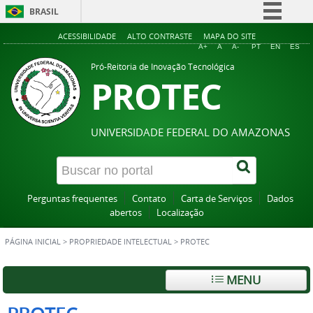
BRASIL
Simplifique!
ACESSIBILIDADE
ALTO CONTRASTE
MAPA DO SITE
A+
A
A-
PT
EN
ES
Comunica BR
Pró-Reitoria de Inovação Tecnológica
PROTEC
Participe
Acesso à informação
Legislação
UNIVERSIDADE FEDERAL DO AMAZONAS
Canais
Perguntas frequentes
Contato
Carta de Serviços
Dados
abertos
Localização
PÁGINA INICIAL
>
PROPRIEDADE INTELECTUAL
>
PROTEC
MENU