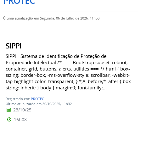
PROTEC
Última atualização em Segunda, 06 de Julho de 2026, 11h50
SIPPI
SIPPI - Sistema de Identificação de Proteção de
Propriedade Intelectual /* === Bootstrap subset: reboot,
container, grid, buttons, alerts, utilities === */ html { box-
sizing: border-box; -ms-overflow-style: scrollbar; -webkit-
tap-highlight-color: transparent; } *,*::before,*::after { box-
sizing: inherit; } body { margin:0; font-family:...
Registrado em:
PROTEC
Última atualização em 30/10/2025, 11h32
23/10/25
16h08