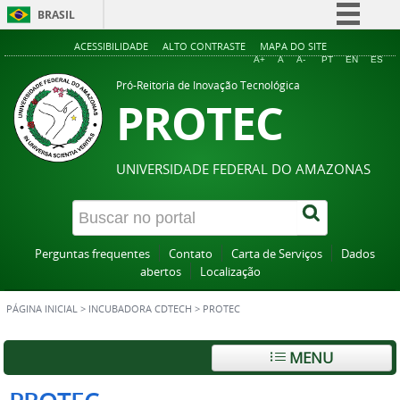
BRASIL
Simplifique!
ACESSIBILIDADE
ALTO CONTRASTE
MAPA DO SITE
A+
A
A-
PT
EN
ES
Comunica BR
Pró-Reitoria de Inovação Tecnológica
PROTEC
Participe
Acesso à informação
Legislação
UNIVERSIDADE FEDERAL DO AMAZONAS
Canais
Perguntas frequentes
Contato
Carta de Serviços
Dados
abertos
Localização
PÁGINA INICIAL
>
INCUBADORA CDTECH
>
PROTEC
MENU