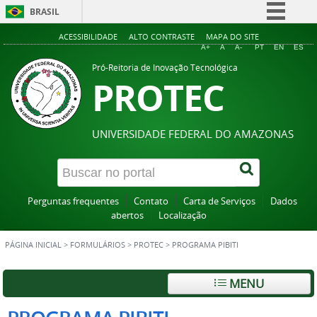
BRASIL
Simplifique!
ACESSIBILIDADE
ALTO CONTRASTE
MAPA DO SITE
A+
A
A-
PT
EN
ES
Comunica BR
Pró-Reitoria de Inovação Tecnológica
PROTEC
Participe
Acesso à informação
Legislação
UNIVERSIDADE FEDERAL DO AMAZONAS
Canais
Perguntas frequentes
Contato
Carta de Serviços
Dados
abertos
Localização
PÁGINA INICIAL
>
FORMULÁRIOS
>
PROTEC
>
PROGRAMA PIBITI
MENU