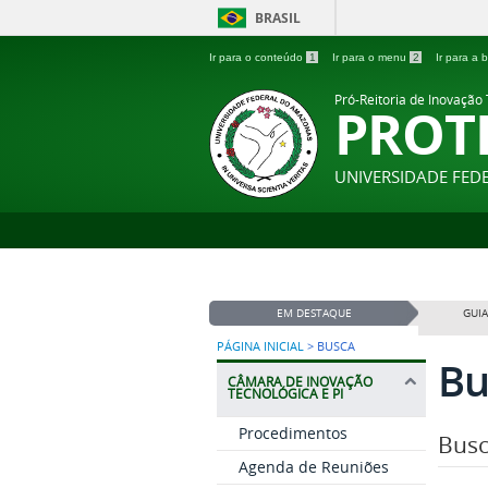
BRASIL
Ir para o conteúdo
1
Ir para o menu
2
Ir para a
Pró-Reitoria de Inovação
PROT
UNIVERSIDADE FE
EM DESTAQUE
GUIA
PÁGINA INICIAL
>
BUSCA
Bu
CÂMARA DE INOVAÇÃO
TECNOLÓGICA E PI
Procedimentos
Busc
Agenda de Reuniões