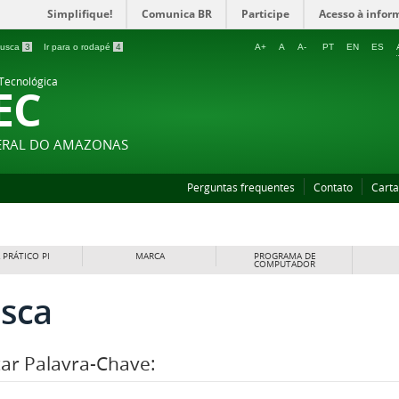
Simplifique!
Comunica BR
Participe
Acesso à infor
 busca
3
Ir para o rodapé
4
A+
A
A-
PT
EN
ES
 Tecnológica
EC
DERAL DO AMAZONAS
Perguntas frequentes
Contato
Carta
 PRÁTICO PI
MARCA
PROGRAMA DE
COMPUTADOR
sca
ar Palavra-Chave: