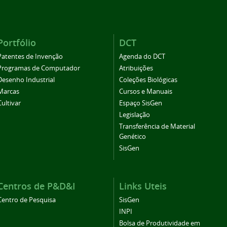
Portfólio
DCT
Patentes de Invenção
Agenda do DCT
Programas de Computador
Atribuições
Desenho Industrial
Coleções Biológicas
Marcas
Cursos e Manuais
Cultivar
Espaço SisGen
Legislação
Transferência de Material
Genético
SisGen
Centros de P&D&I
Links Uteis
Centro de Pesquisa
SisGen
INPI
Bolsa de Produtividade em